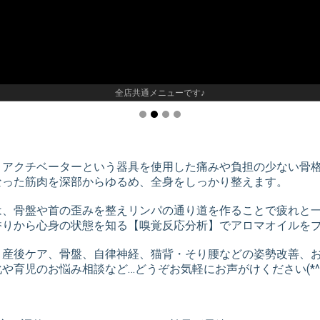
全店共通メニューです♪
りアクチベーターという器具を使用した痛みや負担の少ない骨
なった筋肉を深部からゆるめ、全身をしっかり整えます。
は、骨盤や首の歪みを整えリンパの通り道を作ることで疲れと
香りから心身の状態を知る【嗅覚反応分析】でアロマオイルを
産後ケア、骨盤、自律神経、猫背・そり腰などの姿勢改善、お顔
や育児のお悩み相談など…どうぞお気軽にお声がけください(*^^