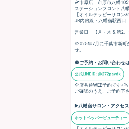
🌸市原店 市原市八幡1059-
ステーションフロント八
【オイルテラピーサロンar
JR内房線・八幡宿駅西口
営業日 【月・木 & 第2
※2025年7月に千葉市
せ。
🔘ご予約・お問い合わせは
公式LINEID: @272pavdk
全店共通WEB予約です⭐︎
ご確認のうえ、ご予約下さい(
▶️八幡宿サロン・アクセス
ホットペッパービューティー
【オイルテラピーサロンa