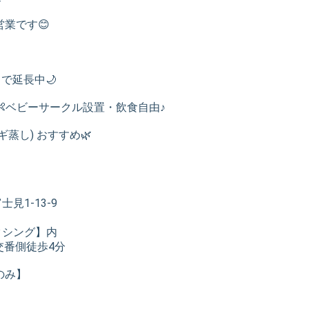
営業です😊
まで延長中🌙
👶ベビーサークル設置・飲食自由♪
蒸し) おすすめ🌿
】
見1-13-9
クシング】内
う交番側徒歩4分
のみ】