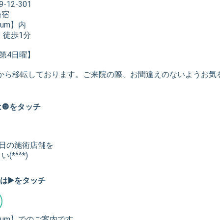
12-301
幡宿
um】内
 徒歩1分
、第4日曜】
新町から移転しております。ご来院の際、お間違えのないようお
🔘をタッチ
当日の施術店舗を
*^^*)
は▶️をタッチ
rum】でのご案内です