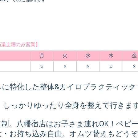
隔週土曜のみ営業】
月
火
水
木
金
○
×
×
○
×
みに特化した整体&カイロプラクティック
、しっかりゆったり全身を整えて行きま
え制。八幡宿店はお子さま連れOK！ベビ
・お持ち込み自由。オムツ替えもどうぞ (*