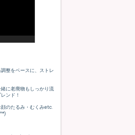
八幡宿店はお
格調整をベースに、ストレ
一緒に老廃物もしっかり流
ブレンド！
のたるみ・むくみetc.
*)