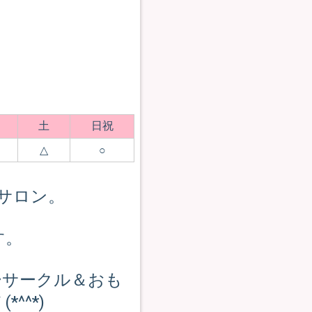
土
日祝
△
○
サロン。
す。
ーサークル＆おも
^^*)