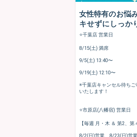
女性特有のお悩
キせずにしっか
⭐️千葉店 営業日
8/15(土) 満席
9/5(土) 13:40〜
9/19(土) 12:10〜
※千葉店キャンセル待ちご
いたします！
⭐️市原店(八幡宿) 営業日
【毎週 月・木 ＆ 第2、
8/2(日)営業、8/23(日)営